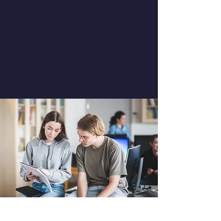
qui croit dans le potentiel de
chaque jeune, et qui agit pour lui
permettre de construire un avenir
solide, dans un monde en
mouvement.
DERNIÈRES