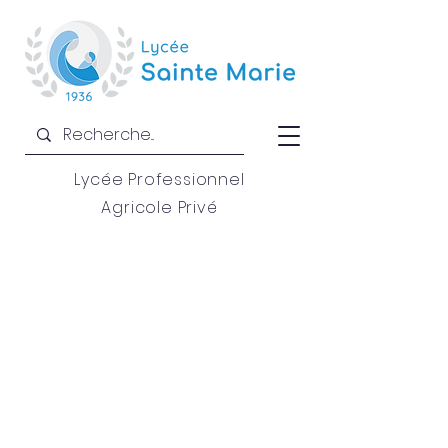
Lycée Professionnel
Agricole Privé
Bienvenue
au Lycée
Sainte Marie
Nous croyons que chaque
jeune mérite bien plus qu’un
diplôme : il mérite un chemin