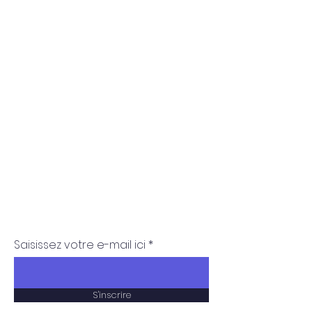
RECEVOIR LES
ACTUALITÉS
Restez au courant des
dernières nouvelles
Saisissez votre e-mail ici
S'inscrire