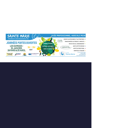
La vie étudiante à
Sainte Marie
Ici, la vie étudiante ne se
résume pas à des cours et
des sonneries.
Elle se vit en projets, en