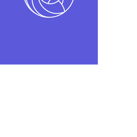
VIE ET CULTURE À
Sainte Marie
Suivez
#lyceesaintemarie