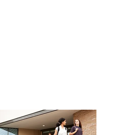
d’épanouissement ancré dans
le réel, le vivant, la
transmission et le respect du
monde. Un lieu où l’on apprend
avec la tête, les mains et le
cœur.
Nous croyons que l’école doit
apprendre aux jeunes à réussir
leur vie, pas seulement à
réussir dans la vie. Nous
croyons en l’avenir de nos
territoires grâce à une
jeunesse formée, engagée et
confiante.
Et ici, à Sainte-Marie, tout
commence par une rencontre.
Notre vision