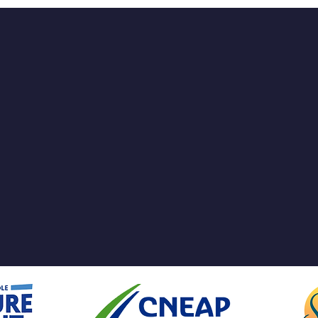
 DU SITE
RESTER CONNEC
ropos
Actualités
Facebook
cation
Événements
Twitter
iants
Admissions
Instagram
nts
Contact
Youtube