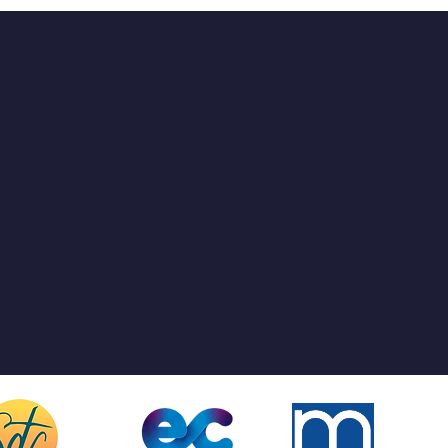
TÉ·E
CONTACT
13 rue Victor Hugo
gray@cneap.fr