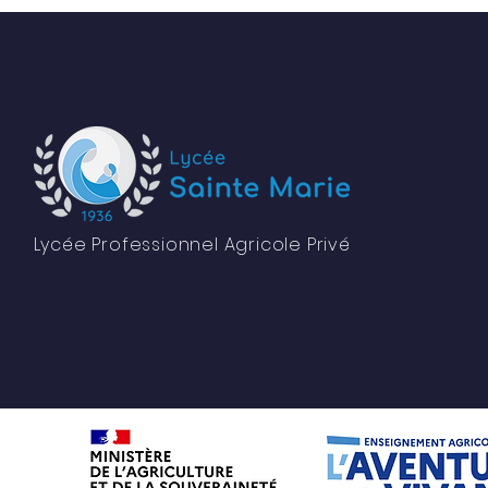
MENU
À p
Édu
Lycée Professionnel Agricole Privé
Étud
Pare