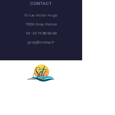
CONTACT
13 rue Victor Hugo
70100 Gray, France
Tél :
03 70 88 98 98
gray@cneap.fr