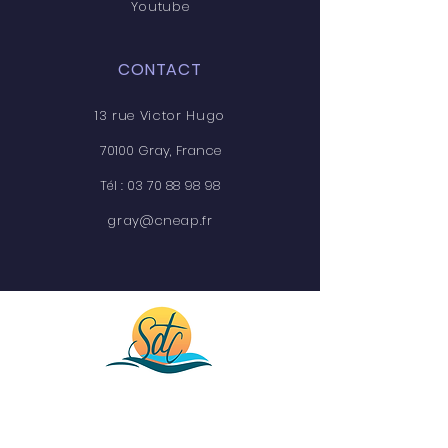
Youtube
CONTACT
13 rue Victor Hugo
70100 Gray, France
Tél :
03 70 88 98 98
gray@cneap.fr